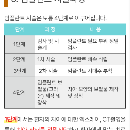
임플란트 시술은 보통 4단계로 이루어집니다.
단계
과 정
내 용
검사 및 시
임플란트 필요 부위 정밀
1단계
술계
검사
2단계
1차 시술
임플란트 뼈속 식립
3단계
2차 시술
임플란트 지대주 부착
임플란트 보
철물(크라
치아 모양의 보철물 제작
4단계
운) 제작 및
및 장착
장착
1단계
에서는 환자의 치아에 대한 엑스레이, CT촬영을
통해
치아 상태를 정밀진단
하고 환자에게 맞는 치료