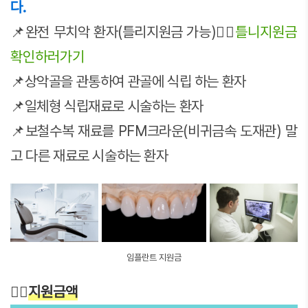
다.
📌완전 무치악 환자(틀리지원금 가능)👉🏻
틀니지원금
확인하러가기
📌상악골을 관통하여 관골에 식립 하는 환자
📌일체형 식립재료로 시술하는 환자
📌보철수복 재료를 PFM크라운(비귀금속 도재관) 말
고 다른 재료로 시술하는 환자
임플란트 지원금
👉🏻
지원금액