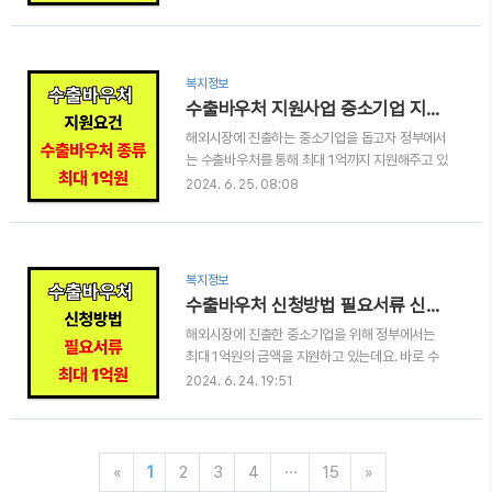
신청페이지로 바로 이동하세요!디지털 바우처 신
준 100만원을 지급한다는 내용을 담고 있었습니
청하기👆 디지털바우처 대상디지털바우처는 새로
다. 법안은 현재 통과된 상태이지만 두 당에서의
운 사업이라기 보다는 기존 기초생활수급자에게
의견일치가 이루어지고 있지 않아 잠시 보류가..
주던 이동통신 요금감면이 "디지털 바우처"로 바뀐
복지정보
것인데요. 디지털바우처 대상은 기존 이동통신 3
수출바우처 지원사업 중소기업 지원요건 금액 신청방법 알아보기!
사 SKT, KT, LGU+로부터 통신요금을 감면 받고
해외시장에 진출하는 중소기업을 돕고자 정부에서
있는 기초생활수급자를 대상으로 합니다. 이때 기
는 수출바우처를 통해 최대 1억까지 지원해주고 있
초생활수급자 중에서도 생계 / 의료 급여 수급자만
는데요. 어떤 회사가 지원받을 수 있는 지 얼마를
해당됩니다. 정확히 본인이 대상자인지 헷갈리는
2024. 6. 25. 08:08
지원해주는 지 자세히 알아보겠습니다. (잠깐 ✋)
분들은 아래 링크를 통해 대상자 여부 체크해보세
바쁘신 분들은 수출바우처 신청페이지를 통해 신
요!디지털바우처 대상 조회👆 이번 디지털바우처는
청 바로 진행하세요!수출바우처 신청하기👆 자동목
시범사업으로 참가자를 모집하고 있..
차 수출바우처 란?수출바우처는 해외시장에 진출
복지정보
을 원하는 중소기업에 대해 맞춤형 수출서비스를
수출바우처 신청방법 필요서류 신청자격 지원내용 수행기관 알아보기!
제공하는 사업으로 최소 3천만원 ~ 1억원의 지원
해외시장에 진출한 중소기업을 위해 정부에서는
금을 국가에서 주고 있습니다. 수출바우처 개요
최대 1억원의 금액을 지원하고 있는데요. 바로 수
2024년 중소기업 수출바우처 2차 모집공고를 기
출바우처 입니다. 어떤 기업을 지원하며 어떤 종류
준으로 내용 알려드릴게요. - 모집규모 : 300개
2024. 6. 24. 19:51
를 지원 받을 수 있는지 살펴보고 신청방법도 함께
사- 신청기간 : 2024.6.17(월) ~ 2024.7.4(목)
알아볼게요. (잠깐✋) 어떤 기업이 지원받을 수 있
17시- 사업기간 : 2024.7.1. ~ 2025.3.31(9개
는지 아직 모르신다면 아래 링크를 통해 신청자격
월)..
확인하세요!수출바우처 신청자격 확인👆 자동목
«
1
2
3
4
···
15
»
차 수출바우처 신청방법수출바우처는 온라인에서