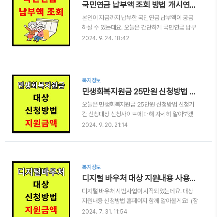
국민연금 납부액 조회 방법 개시연령 예상수령액
다. 기초생활수급자 장례비 지원 대상 기초생활수
본인이 지금까지 납부한 국민연금 납부액이 궁금
급자 장례비를 지원 받을 수 있는 대상은 법적 기초
하실 수 있는데요. 오늘은 간단하게 국민연금 납부
생활수급자로 한정되어 있습니다. 이때, 모든 기초
액 조회하는 방법에 대해 알아보겠습니다. (잠깐
생활수급자를 대상으로 하는 것은 아닌데요. 생계
2024. 9. 24. 18:42
✋) 바쁘신 분은 아래 링크를 통해 국민연금 납부액
급여, 의료급여, 주거급여를 받는 기초생활수급자
을 바로 조회 하세요!국민연금 납부액 조회👆 국민
가 사망한 경우에만 지원이 가능합니다. 교육급여
연금 납부액 조회 1. 국민연금 홈페이지에 접속합
만 받는 경우는 대상자가 되지 않습니다. ..
니다.국민연금 납부액 조회👆 2. 메인 홈페이지 화
복지정보
면에서 내 연금 알아보기를 클릭합니다. 3. 가입,
민생회복지원금 25만원 신청방법 기간 대상 자세히 알아봐요!
납부내역 조회 메뉴를 클릭합니다. 4. 납입하신 개
오늘은 민생회복지원금 25만원 신청방법 신청기
월수, 금액 등을 확인할 수 있습니다. 5. 국민연금
간 신청대상 신청사이트에 대해 자세히 알아보겠
상세내역 또한 확인이 가능합니다. 국민연금 지급
습니다! 민생회복지원금 25만원국가에서는 민생
개시연령 및 지급일 국민연금은 지급개시연령은
2024. 9. 20. 21:14
회복지원금 또는 민생지원금이라고도 불리는 지원
지급사유가 발생한 날이 속한 달의 다음달부터 수
금 25만원 지급을 추진하고 있는데요. 경제적 어
급권이 소멸(사망)하는 날까지 지급하게 되어 있는
려움을 겪고 있는 국민들을 돕고자 마련하는 것으
데요. 지급사유 발생..
로 현재 전국민을 대상으로 지급할 것인지, 일부 국
복지정보
민만을 지급할 것인지를 놓고 진행중에 있습니다.
디지털 바우처 대상 지원내용 사용처 신청방법 홈페이지 안내!
자세한 내용 계속 알아볼게요! 민생회복지원금의
디지털 바우처 시범사업이 시작되었는데요. 대상
시작민생화복지원금은 더불어 민주당 에서 지난 4
지원내용 신청방법 홈페이지 함께 알아볼게요! (잠
월 선거때 경제회복 프로그램으로 나온 지원금 인
깐 ✋) 바쁘신 분은 아래링크를 통해 디지털 바우처
데요. 전국민 1인당 25만원에서 최대 4인가구 기
2024. 7. 31. 11:54