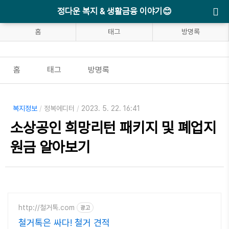
정다운 복지 & 생활금융 이야기😊
홈
태그
방명록
홈
태그
방명록
복지정보
/
정복에디터
/
2023. 5. 22. 16:41
소상공인 희망리턴 패키지 및 폐업지
원금 알아보기
http://철거톡.com
광고
철거톡은 싸다! 철거 견적