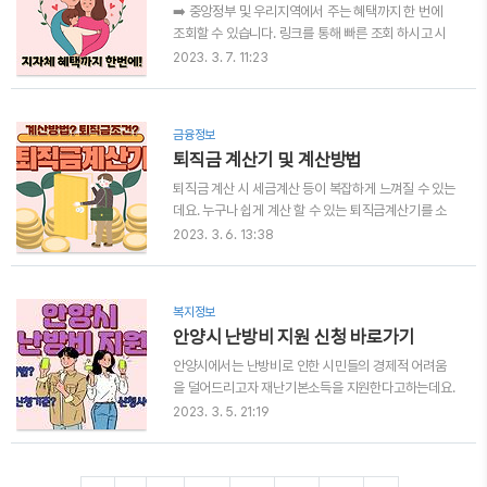
(간편인증 로그인- 서비스신청-저소득층(교육급여)) 1.
➡️ 중앙정부 및 우리지역에서 주는 혜택까지 한 번에
교육급여 신청자격 확인하기 교육급여는 가구의 중위
조회할 수 있습니다. 링크를 통해 빠른 조회 하시고 시
소득(소득인정액)이 50%이하인 초중고 학생이 받을
간절약하시기 바랍니다. ➡️기초생활수급자 자격요건
2023. 3. 7. 11:23
수 있는데요. 기준중위소득 50%는 4인가구를 기준으
을 최신버전으로 확인 할 수 있습니다. 간단한 모의계산
로 했을 때 2,700,482원입니다. 기준중위소득을 결
으로 기초생활수급자 가능 여부 확인하시기 바랍니다.
정하는 소득인정액 산식은 다..
1. 기초생활수급자 혜택 알아보기 ✅생계급여(기준중
금융정보
위소득30%이하) 재산 및 소득이 기준중위소득 30%
퇴직금 계산기 및 계산방법
이하로 생계급여 수급자로 선정되는데요. 생계급여 수
급자는 의류비, 식비, 연료비 등 생활비를 현금으로 지
퇴직금 계산 시 세금계산 등이 복잡하게 느껴질 수 있는
원받게 됩니다. 다른 말로 생계비라고 표현하는데요. 기
데요. 누구나 쉽게 계산 할 수 있는 퇴직금계산기를 소
초생활수급자 혜택 중 가장 현실적으로 도움이 많이 되
개해드리겠습니다. 퇴직금계산기로 빠른 일처리 하시
2023. 3. 6. 13:38
는 지원이기도 합니다. 생계급여 수급자 관련 더 자세한
기 바랍니다. ➡️입퇴사 날짜, 급여만 입력하먼 끝! 세전,
내용은 아래 링크를 통해 확인이 가능합니다. 👉🏻생계
세후 퇴직금 계산을 한 번에 할 수 있는 퇴직금 계산기
급여 조건 및 혜택 자세히 알아보..
이용으로 빠른 일처리 하시기 바랍니다. 1. 퇴직금 계산
복지정보
기 퇴직금계산방법은 아래 표와 같습니다. 퇴직금에서
안양시 난방비 지원 신청 바로가기
차감되는 세금을 계산하는 과정입니다. 좀 복잡하게 느
껴지실 수 있습니다. 그래서 퇴직금의 세전 금액은 물론
안양시에서는 난방비로 인한 시민들의 경제적 어려움
세후 금액까지 한 번에 확인할 수 있는 계산기를 소개해
을 덜어드리고자 재난기본소득을 지원한다고하는데요.
드리고자 합니다. 아래 링크를 통해 빠르고 쉽게 계산하
빠른 온라인신청으로 신속하게 지급받으시기 바랍니
2023. 3. 5. 21:19
시기 바랍니다. 2. 퇴직금 계산방법 퇴직금 = *평균임
다. ➡️방문신청은 4월부터 가능하다고하오니, 3월 6
금 X 30일 X 계속근로기간 / 365 *평균임금 = 퇴직 ..
일부터 가능한 온라인 신청으로 빠르게 신청 및 지급받
으시기 바랍니다. ➡️온라인신청을 하기 위해서는 본인