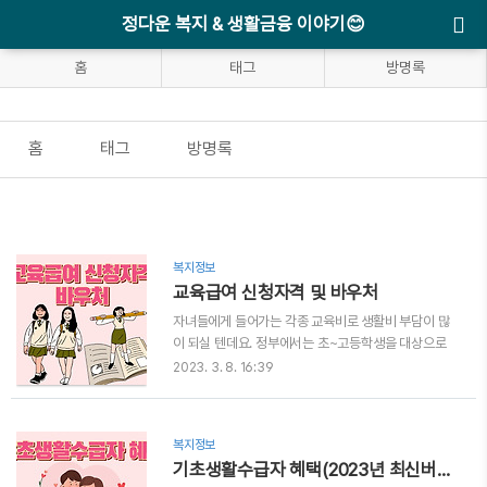
정다운 복지 & 생활금융 이야기😊
홈
태그
방명록
홈
태그
방명록
복지정보
교육급여 신청자격 및 바우처
자녀들에게 들어가는 각종 교육비로 생활비 부담이 많
이 되실 텐데요. 정부에서는 초~고등학생을 대상으로
40만~60만원의 교육급여를 지원하고 있습니다. 신청
2023. 3. 8. 16:39
자격 알려드릴 테니 초~고등학생 자녀가 있는 가정에
서는 꼭 혜택 받으시기 바랍니다. ➡️우리아이도 교육급
여 받을 수 있는지, 우리집 소득인정액(중위소득50%
복지정보
이하) 계산기로 빠르게 확인해 볼 수 있습니다. ➡️교육
기초생활수급자 혜택(2023년 최신버전)
급여 신청, 온라인으로 간편하게 신청 할 수 있습니다.