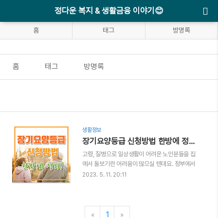
정다운 복지 & 생활금융 이야기😊
홈
태그
방명록
홈
태그
방명록
생활정보
장기요양등급 신청방법 한방에 정리하기
고령, 질병으로 일상생활이 어려운 노인분들을 집
에서 돌보기란 어려움이 많으실 텐데요. 정부에서
는 어르신의 건강등급에 따라 적절한 요양서비스
2023. 5. 11. 20:11
를 제공하고 있습니다. 장기요양등급 신청방법 한
방에 정리해 드릴테니 시간절약하시기 바라며, 바
쁘신 분들을 위해 아래링크를 통해 간편 신청하시
기 바랍니다. ◈목차◈ 1. 장기요양등급 신청하기
«
1
»