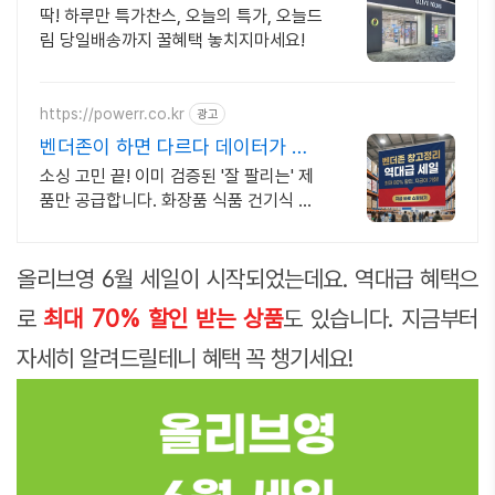
주문은 오늘드림
딱! 하루만 특가찬스, 오늘의 특가, 오늘드
림 당일배송까지 꿀혜택 놓치지마세요!
https://powerr.co.kr
광고
벤더존이 하면 다르다 데이터가 증
명하는 베스트셀러
소싱 고민 끝! 이미 검증된 '잘 팔리는' 제
품만 공급합니다. 화장품 식품 건기식 사
장님들 사이에서 소문난 '마진 좋은' 아이
템 리스트 공개합니다.
올리브영 6월 세일이 시작되었는데요. 역대급 혜택으
로
최대 70% 할인 받는 상품
도 있습니다. 지금부터
자세히 알려드릴테니 혜택 꼭 챙기세요!