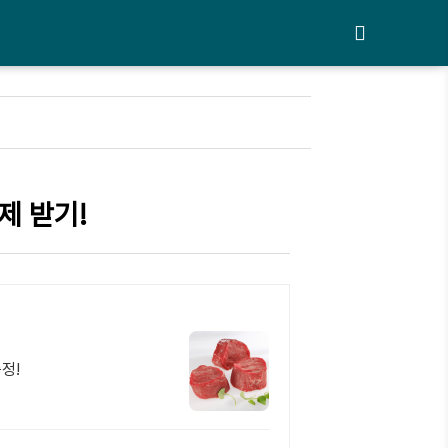
제 받기!
정!