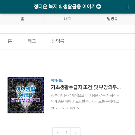
정다운 복지 & 생활금융 이야기😊
홈
태그
방명록
홈
태그
방명록
복지정보
기초생활수급자 조건 및 부양의무자 기준(지원금)
정부에서는 경제적으로 어려움을 겪는 사회적 취
약계층을 위해 기초생활수급자제도를 운영하고 다
양한 복지서비스를 제공하고 있습니다. 기초생활
2023. 5. 5. 18:06
수급자 조건에 대해 자세히 알아보고 어떤 혜택을
받을 수 있는지도 알려드릴 테니 경제적 어려움이
있는 분이라면 고민하지 말고 신청해 보시기 바랍
니다. ◈목차◈ 1. 기초생활수급자 조건 3가지 2.
«
1
»