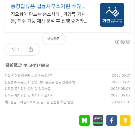
통장압류은 법률사무소기린 수많은
가압류 가처분사례
집요함이 만드는 승소사례 , 가압류 가처
분, 회수 가능 재산 분석 후 진행 증거와
절차가 승패를 결정합니다. 실력으로 검
증된 로펌 경험으로 쌓은 노하우
구독하기
1
금융정보
'
' 카테고리의 다른 글
신협 지점별 예금자 보호 가능할까?
2023.05.21
신용점수 무료 조회 방법, 휴대폰으로 쉽고 간편하게!
2023.05.21
퇴직금 중간정산 요건 및 필요서류
2023.05.03
퇴직금 계산방법 및 계산기 바로가기
2023.05.02
새마을금고 예금자보호 및 금고별 안전성 확인 방법
2023.05.01